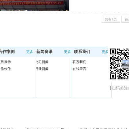
共有1页
首
合作案例
新闻资讯
联系我们
更多
更多
更多
项目展示
公司新闻
联系我们
合作伙伴
行业新闻
在线留言
【扫码关注