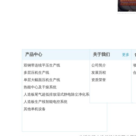
产品中心
关于我们
更多
更多
双钢带连续平压生产线
公司简介
多层压机生产线
发展历程
单层大幅面压机生产线
资质荣誉
热能中心及干燥系统
人造板尾气超低排放湿式静电除尘净化系统
人造板生产线智能电控系统
其他单机设备